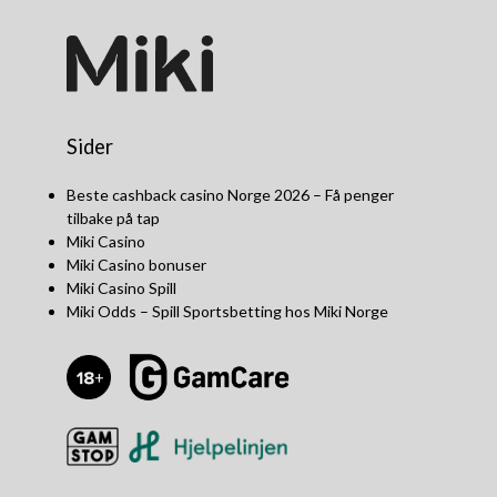
Sider
Beste cashback casino Norge 2026 – Få penger
tilbake på tap
Miki Casino
Miki Casino bonuser
Miki Casino Spill
Miki Odds – Spill Sportsbetting hos Miki Norge