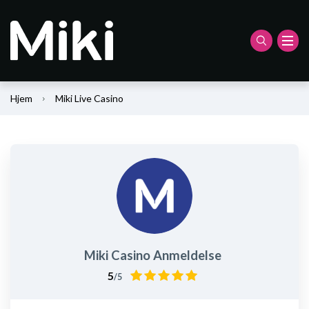
Miki Casino Lisens
Hvordan Miki lagrer og beskytter norske spilleres
RTP, volatilitet & spillrettferdighet
Blackjack på nett
Miki Velkomstbonus
Miki Kryptobetalinger
Beste Krypto Casino
dokumenter
Miki Casino Sikkerhet
Mikis Innskuddsbonuser
Neteller
Hjem
Miki Live Casino
Trygt casino – Miki
Miki Casino Spilleautomater
Miki Cashback
Miki Casino Trustpilot‑anmeldelser
Miki Online Poker
Miki Casino Ansvarlig Spilling
Miki Casino Anmeldelse
5
/5