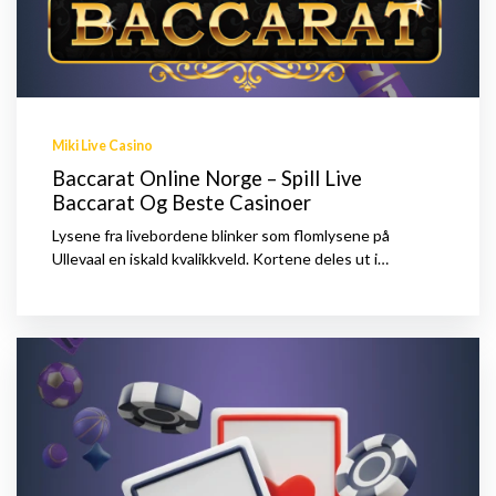
Miki Live Casino
Baccarat Online Norge – Spill Live
Baccarat Og Beste Casinoer
Lysene fra livebordene blinker som flomlysene på
Ullevaal en iskald kvalikkveld. Kortene deles ut i…