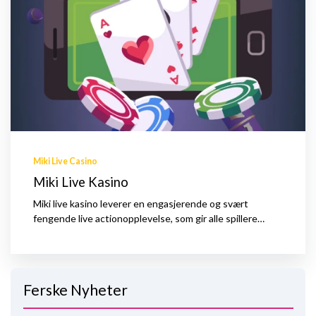
Miki Live Casino
Miki Live Kasino
Miki live kasino leverer en engasjerende og svært
fengende live actionopplevelse, som gir alle spillere…
Ferske Nyheter