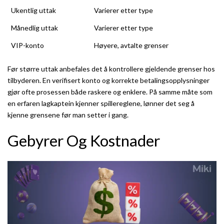
Ukentlig uttak
Varierer etter type
Månedlig uttak
Varierer etter type
VIP-konto
Høyere, avtalte grenser
Før større uttak anbefales det å kontrollere gjeldende grenser hos
tilbyderen. En verifisert konto og korrekte betalingsopplysninger
gjør ofte prosessen både raskere og enklere. På samme måte som
en erfaren lagkaptein kjenner spillereglene, lønner det seg å
kjenne grensene før man setter i gang.
Gebyrer Og Kostnader