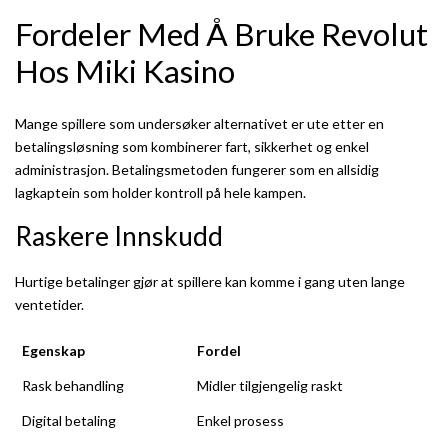
Fordeler Med Å Bruke Revolut
Hos Miki Kasino
Mange spillere som undersøker alternativet er ute etter en
betalingsløsning som kombinerer fart, sikkerhet og enkel
administrasjon. Betalingsmetoden fungerer som en allsidig
lagkaptein som holder kontroll på hele kampen.
Raskere Innskudd
Hurtige betalinger gjør at spillere kan komme i gang uten lange
ventetider.
Egenskap
Fordel
Rask behandling
Midler tilgjengelig raskt
Digital betaling
Enkel prosess