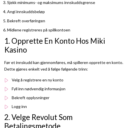
Sjekk minimums- og maksimums innskuddsgrense
Angi innskuddsbeløp
Bekreft overføringen
Midlene registreres på spillkontoen
1. Opprette En Konto Hos Miki
Kasino
Før et innskudd kan gjennomføres, må spilleren opprette en konto.
Dette gjøres enkelt ved å følge følgende trinn:
Velg å registrere en ny konto
Fyll inn nødvendig informasjon
Bekreft opplysninger
Logg inn
2. Velge Revolut Som
Betalingsmetode