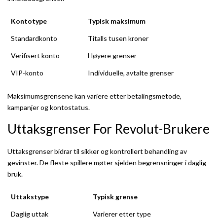
Kontotype
Typisk maksimum
Standardkonto
Titalls tusen kroner
Verifisert konto
Høyere grenser
VIP-konto
Individuelle, avtalte grenser
Maksimumsgrensene kan variere etter betalingsmetode,
kampanjer og kontostatus.
Uttaksgrenser For Revolut-Brukere
Uttaksgrenser bidrar til sikker og kontrollert behandling av
gevinster. De fleste spillere møter sjelden begrensninger i daglig
bruk.
Uttakstype
Typisk grense
Daglig uttak
Varierer etter type