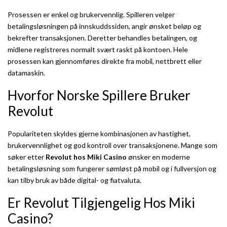
Prosessen er enkel og brukervennlig. Spilleren velger
betalingsløsningen på innskuddssiden, angir ønsket beløp og
bekrefter transaksjonen. Deretter behandles betalingen, og
midlene registreres normalt svært raskt på kontoen. Hele
prosessen kan gjennomføres direkte fra mobil, nettbrett eller
datamaskin.
Hvorfor Norske Spillere Bruker
Revolut
Populariteten skyldes gjerne kombinasjonen av hastighet,
brukervennlighet og god kontroll over transaksjonene. Mange som
søker etter
Revolut hos Miki Casino
ønsker en moderne
betalingsløsning som fungerer sømløst på mobil og i fullversjon og
kan tilby bruk av både digital- og fiatvaluta.
Er Revolut Tilgjengelig Hos Miki
Casino?