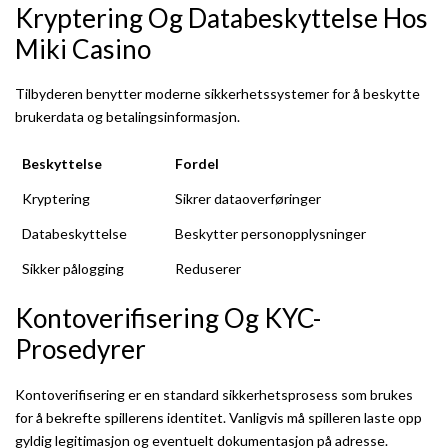
Kryptering Og Databeskyttelse Hos
Miki Casino
Tilbyderen benytter moderne sikkerhetssystemer for å beskytte
brukerdata og betalingsinformasjon.
Beskyttelse
Fordel
Kryptering
Sikrer dataoverføringer
Databeskyttelse
Beskytter personopplysninger
Sikker pålogging
Reduserer
Kontoverifisering Og KYC-
Prosedyrer
Kontoverifisering er en standard sikkerhetsprosess som brukes
for å bekrefte spillerens identitet. Vanligvis må spilleren laste opp
gyldig legitimasjon og eventuelt dokumentasjon på adresse.