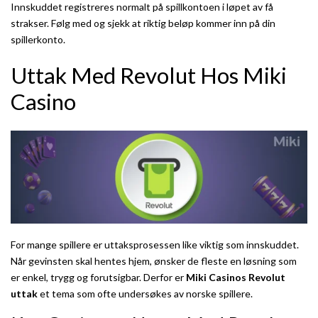
Innskuddet registreres normalt på spillkontoen i løpet av få
strakser. Følg med og sjekk at riktig beløp kommer inn på din
spillerkonto.
Uttak Med Revolut Hos Miki
Casino
For mange spillere er uttaksprosessen like viktig som innskuddet.
Når gevinsten skal hentes hjem, ønsker de fleste en løsning som
er enkel, trygg og forutsigbar. Derfor er
Miki Casinos Revolut
uttak
et tema som ofte undersøkes av norske spillere.