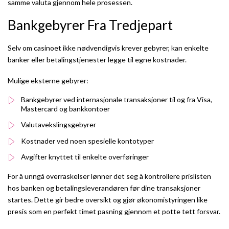
samme valuta gjennom hele prosessen.
Bankgebyrer Fra Tredjepart
Selv om casinoet ikke nødvendigvis krever gebyrer, kan enkelte
banker eller betalingstjenester legge til egne kostnader.
Mulige eksterne gebyrer:
Bankgebyrer ved internasjonale transaksjoner til og fra Visa,
Mastercard og bankkontoer
Valutavekslingsgebyrer
Kostnader ved noen spesielle kontotyper
Avgifter knyttet til enkelte overføringer
For å unngå overraskelser lønner det seg å kontrollere prislisten
hos banken og betalingsleverandøren før dine transaksjoner
startes. Dette gir bedre oversikt og gjør økonomistyringen like
presis som en perfekt timet pasning gjennom et potte tett forsvar.