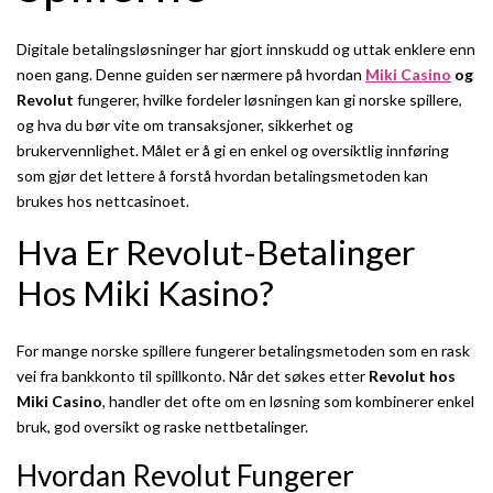
Digitale betalingsløsninger har gjort innskudd og uttak enklere enn
noen gang. Denne guiden ser nærmere på hvordan
Miki Casino
og
Revolut
fungerer, hvilke fordeler løsningen kan gi norske spillere,
og hva du bør vite om transaksjoner, sikkerhet og
brukervennlighet. Målet er å gi en enkel og oversiktlig innføring
som gjør det lettere å forstå hvordan betalingsmetoden kan
brukes hos nettcasinoet.
Hva Er Revolut-Betalinger
Hos Miki Kasino?
For mange norske spillere fungerer betalingsmetoden som en rask
vei fra bankkonto til spillkonto. Når det søkes etter
Revolut hos
Miki Casino
, handler det ofte om en løsning som kombinerer enkel
bruk, god oversikt og raske nettbetalinger.
Hvordan Revolut Fungerer