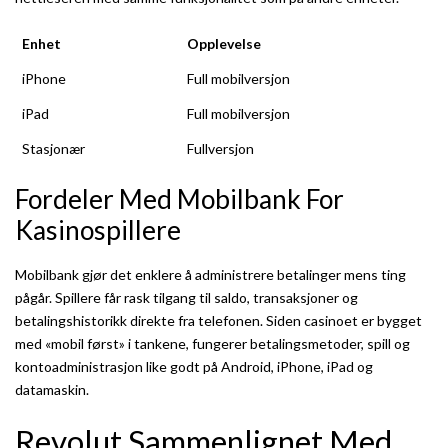
Enhet
Opplevelse
iPhone
Full mobilversjon
iPad
Full mobilversjon
Stasjonær
Fullversjon
Fordeler Med Mobilbank For
Kasinospillere
Mobilbank gjør det enklere å administrere betalinger mens ting
pågår. Spillere får rask tilgang til saldo, transaksjoner og
betalingshistorikk direkte fra telefonen. Siden casinoet er bygget
med «mobil først» i tankene, fungerer betalingsmetoder, spill og
kontoadministrasjon like godt på Android, iPhone, iPad og
datamaskin.
Revolut Sammenlignet Med