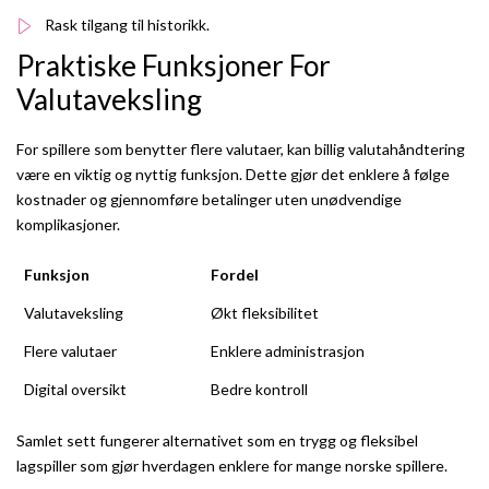
Rask tilgang til historikk.
Praktiske Funksjoner For
Valutaveksling
For spillere som benytter flere valutaer, kan billig valutahåndtering
være en viktig og nyttig funksjon. Dette gjør det enklere å følge
kostnader og gjennomføre betalinger uten unødvendige
komplikasjoner.
Funksjon
Fordel
Valutaveksling
Økt fleksibilitet
Flere valutaer
Enklere administrasjon
Digital oversikt
Bedre kontroll
Samlet sett fungerer alternativet som en trygg og fleksibel
lagspiller som gjør hverdagen enklere for mange norske spillere.