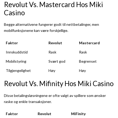
Revolut Vs. Mastercard Hos Miki
Casino
Begge alternativene fungerer godt til nettbetalinger, men
mobilfunksjonene kan være forskjellige.
Faktor
Revolut
Mastercard
Innskuddstid
Rask
Rask
Mobilstyring
Svært god
Begrenset
Tilgjengelighet
Høy
Høy
Revolut Vs.
Mifinity
Hos Miki Casino
Disse betalingsløsningene er ofte valgt av spillere som ønsker
raske og enkle transaksjoner.
Faktor
Revolut
MiFinity