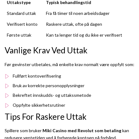
Uttakstype
Typisk behandlingstid
Standard uttak
Fra få timer til noen arbeidsdager
Verifisert konto
Raskere uttak, ofte på dagen
Første uttak
Kan ta lenger tid og du ikke er verifisert
Vanlige Krav Ved Uttak
Før gevinster utbetales, må enkelte krav normalt være oppfylt som:
Fullført kontoverifisering
Bruk av korrekte personopplysninger
Bekreftet innskudds- og uttakssmetode
Oppfylte sikkerhetsrutiner
Tips For Raskere Uttak
Spillere som bruker
Miki Casino med Revolut som betaling
kan
redusere ventetiden ved å forberede kontoen på forhånd.