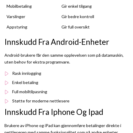
Mobilbetaling
Gir enkel tilgang
Varslinger
Gir bedre kontroll
Appstyring
Gir full oversikt
Innskudd Fra Android-Enheter
Android-brukere får den samme opplevelsen som på datamaskin,
uten behov for ekstra programvare.
Rask innlogging
Enkel betaling
Full mobiltilpasning
Støtte for moderne nettlesere
Innskudd Fra Iphone Og Ipad
Brukere av iPhone og iPad kan gjennomføre betalinger direkte i
nettleseren med samme funksjonalitet som på andre enheter.