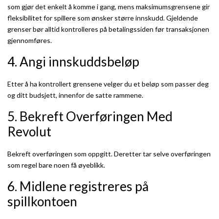
som gjør det enkelt å komme i gang, mens maksimumsgrensene gir
fleksibilitet for spillere som ønsker større innskudd. Gjeldende
grenser bør alltid kontrolleres på betalingssiden før transaksjonen
gjennomføres.
4. Angi innskuddsbeløp
Etter å ha kontrollert grensene velger du et beløp som passer deg
og ditt budsjett, innenfor de satte rammene.
5. Bekreft Overføringen Med
Revolut
Bekreft overføringen som oppgitt. Deretter tar selve overføringen
som regel bare noen få øyeblikk.
6. Midlene registreres på
spillkontoen